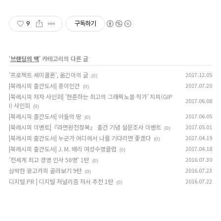
9
구독하기
'
브랜딩의 맥
' 카테고리의 다른 글
'프로젝트 세미콜론', 옮긴이의 글
2017.12.05
(0)
|북레시피 출간도서| 종이인간
2017.07.20
(0)
|북레시피 저자 사인회| '현존하는 최고의 그래픽노블 작가' 지피(GIP
2017.06.08
I) 사인회
(0)
|북레시피 출간도서| 아들의 땅
2017.06.05
(0)
|북레시피 이벤트|『라면완전정복』 출간 기념 설문조사 이벤트
2017.05.01
(0)
|북레시피 출간도서| 누군가 어디에서 나를 기다리면 좋겠다
2017.04.19
(0)
|북레시피 출간도서| J. M. 배리 여성수영클럽
2017.04.18
(0)
'전세계 최고 경영 인사 50명‘ 1탄
2016.07.30
(0)
삼박한 광고카피 골라보기 9탄
2016.07.23
(0)
디지털 PR | 디지털 저널리즘 저서 추천 1탄
2016.07.22
(0)