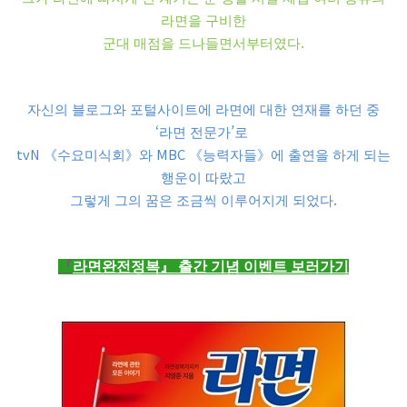
라면을 구비한
.
군대 매점을 드나들면서부터였다
자신의 블로그와 포털사이트에 라면에 대한 연재를 하던 중
‘
’
라면 전문가
로
tvN
MBC
《
수요미식회
》
와
《
능력자들
》
에 출연을 하게 되는
행운이 따랐고
.
그렇게 그의 꿈은 조금씩 이루어지게 되었다
『
라면완전정복
』
출간 기념 이벤트 보러가기