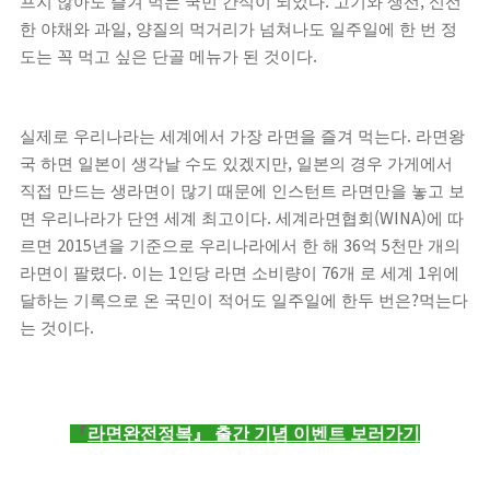
.
,
프지 않아도 즐겨 먹는 국민 간식이 되었다
고기와 생선
신선
,
한 야채와 과일
양질의 먹거리가 넘쳐나도 일주일에 한 번 정
.
도는 꼭 먹고 싶은 단골 메뉴가 된 것이다
.
실제로 우리나라는 세계에서 가장 라면을 즐겨 먹는다
라면왕
,
국 하면 일본이 생각날 수도 있겠지만
일본의 경우 가게에서
직접 만드는 생라면이 많기 때문에 인스턴트 라면만을 놓고 보
.
(WINA)
면 우리나라가 단연 세계 최고이다
세계라면협회
에 따
2015
36
5
르면
년을 기준으로 우리나라에서 한 해
억
천만 개의
.
1
76
1
라면이 팔렸다
이는
인당 라면 소비량이
개 로 세계
위에
?
달하는 기록으로 온 국민이 적어도 일주일에 한두 번은
먹는다
.
는 것이다
『
라면완전정복
』
출간 기념 이벤트 보러가기