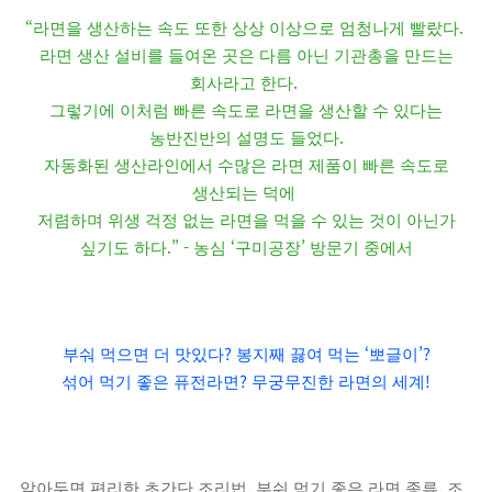
“
.
라면을 생산하는 속도 또한 상상 이상으로 엄청나게 빨랐다
라면 생산 설비를 들여온 곳은 다름 아닌 기관총을 만드는
.
회사라고 한다
그렇기에 이처럼 빠른 속도로 라면을 생산할 수 있다는
.
농반진반의 설명도 들었다
자동화된 생산라인에서 수많은 라면 제품이 빠른 속도로
생산되는 덕에
저렴하며 위생 걱정 없는 라면을 먹을 수 있는 것이 아닌가
.” -
‘
’
싶기도 하다
농심
구미공장
방문기 중에서
?
‘
’?
부숴 먹으면 더 맛있다
봉지째 끓여 먹는
뽀글이
?
!
섞어 먹기 좋은 퓨전라면
무궁무진한 라면의 세계
,
,
알아두면 편리한 초간단 조리법
부숴 먹기 좋은 라면 종류
조