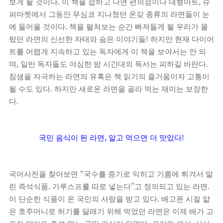
.
,
보게 될 것이다
이 책을 접하고 나면 편의점이나 대형마트
슈
퍼마켓에서 그동안 무심코 지나쳤던 온갖 종류의 라면들이 눈
.
에 들어올 것이다
책을 펼쳐보는 순간 빠져들게 될 우리가 몰
!
랐던 라면의 신선한 자태와 숨은 이야기들
하지만 현재 다이어
트를 어렵게 지속하고 있는 독자에게 이 책을 보여서는 안 되
,
.
며
일반 독자들도 야심한 밤 시간대의 독서는 피하길 바란다
침샘을 자극하는 라면의 유혹은 책 읽기의 즐거움이자 고통이
.
될 수도 있다
하지만 새로운 라면을 골라 먹는 재미는 보장한
.
다
,
!
국민 음식이 된 라면
알고 먹으면 더 맛있다
“
국어사전을 찾아보면
국수를 증기로 익히고 기름에 튀겨서 말
.
”
.
린 즉석식품
가루스프를 따로 넣는다
고 정의되고 있는 라면
.
이 단순한 식품이 온 국민의 사랑을 받고 있다
배고픈 시절 얇
은 호주머니로 허기를 달래기 위해 먹었던 라면은 이제 배가 고