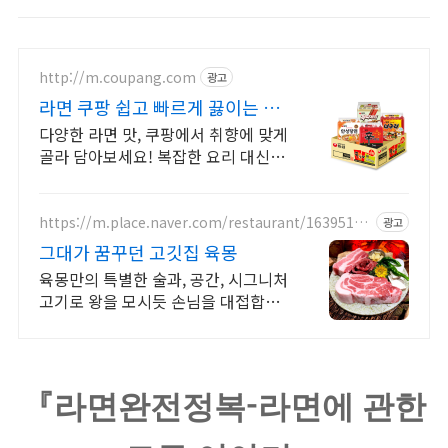
http://m.coupang.com
광고
라면 쿠팡 쉽고 빠르게 끓이는 한
끼
다양한 라면 맛, 쿠팡에서 취향에 맞게
골라 담아보세요! 복잡한 요리 대신,
봉지라면, 쉽고 맛있게 한 끼를 즐기세
요.
https://m.place.naver.com/restaurant/16395160
광고
83
그대가 꿈꾸던 고깃집 육몽
육몽만의 특별한 술과, 공간, 시그니처
고기로 왕을 모시듯 손님을 대접합니
다
-
『
라면완전정복
라면에 관한