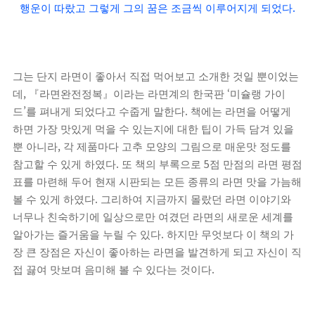
.
행운이 따랐고 그렇게 그의 꿈은 조금씩 이루어지게 되었다
그는 단지 라면이 좋아서 직접 먹어보고 소개한 것일 뿐이었는
,
‘
데
『
라면완전정복
』
이라는 라면계의 한국판
미슐랭 가이
’
.
드
를 펴내게 되었다고 수줍게 말한다
책에는 라면을 어떻게
하면 가장 맛있게 먹을 수 있는지에 대한 팁이 가득 담겨 있을
,
뿐 아니라
각 제품마다 고추 모양의 그림으로 매운맛 정도를
.
5
참고할 수 있게 하였다
또 책의 부록으로
점 만점의 라면 평점
표를 마련해 두어 현재 시판되는 모든 종류의 라면 맛을 가늠해
.
볼 수 있게 하였다
그리하여 지금까지 몰랐던 라면 이야기와
너무나 친숙하기에 일상으로만 여겼던 라면의 새로운 세계를
.
알아가는 즐거움을 누릴 수 있다
하지만 무엇보다 이 책의 가
장 큰 장점은 자신이 좋아하는 라면을 발견하게 되고 자신이 직
.
접 끓여 맛보며 음미해 볼 수 있다는 것이다