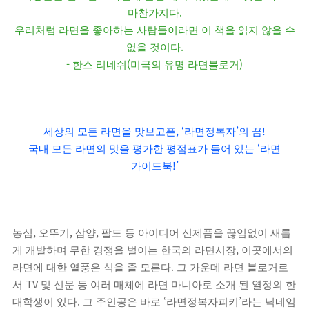
.
마찬가지다
우리처럼 라면을 좋아하는 사람들이라면 이 책을 읽지 않을 수
.
없을 것이다
-
(
)
한스 리네쉬
미국의 유명 라면블로거
, ‘
’
!
세상의 모든 라면을 맛보고픈
라면정복자
의 꿈
‘
국내 모든 라면의 맛을 평가한 평점표가 들어 있는
라면
!’
가이드북
,
,
,
농심
오뚜기
삼양
팔도 등 아이디어 신제품을 끊임없이 새롭
,
게 개발하며 무한 경쟁을 벌이는 한국의 라면시장
이곳에서의
.
라면에 대한 열풍은 식을 줄 모른다
그 가운데 라면 블로거로
TV
서
및 신문 등 여러 매체에 라면 마니아로 소개 된 열정의 한
.
‘
’
대학생이 있다
그 주인공은 바로
라면정복자피키
라는 닉네임