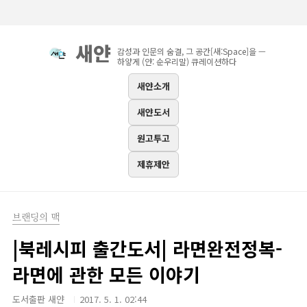
본문 바로가기
새얀
감성과 인문의 숨결, 그 공간[새:Space]을 —
하얗게 (얀: 순우리말) 큐레이션하다
새얀소개
새얀도서
원고투고
제휴제안
브랜딩의 맥
|북레시피 출간도서| 라면완전정복-
라면에 관한 모든 이야기
도서출판 새얀
2017. 5. 1. 02:44