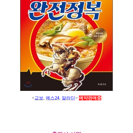
<
,
24
,
>
교보
예스
알라딘
예약판매중