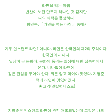
라면을 먹는 아침
반찬이 노란 단무지 하나인 것 같지만
나의 식탁은 풍성하다
-
,
함민복
「
라면을 먹는 아침
」
중에서
?
.
2
.
겨우 인스턴트 라면
아니다
라면은 한국인의 제
의 주식이다
.
한국인의 끼니다
.
일상이 곧 문화다
문화의 품격은 일상에 대한 집중력에서
.
온다
너나없이 라면에
.
.
깊은 관심을 두어야 한다
뭐든 알고 먹어야 맛있다
지영준
.
덕에 라면이 맛있어졌다
-
(
)
황교익
맛칼럼니스트
지영준은 인스턴트 라면에 완전 매혹되었는데 그것은 나도