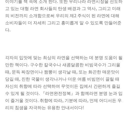
.
이야기를 책 속에 소개 한다
또한 우리나라 라면시장을 선도하
,
고 있는 대형 라면 회사들의 탄생 배경과 그 역사
그리고 미래
2
의 비전까지 소개함으로써 우리의 제
주식이 된 라면에 대해
소비자들이 더 자세히 그리고 흥미롭게 알 수 있도록 만들어준
.
다
각자의 입맛에 맞는 최상의 라면을 선택하는 데 분명 도움이 될
.
만한 책이다
구수한 칼국수나 새콤달콤한 비빔국수가 그리울
,
,
때
문득 짜장면이나 짬뽕이 생각날 때
또는 화끈한 매운맛이
,
당길 때
진한 국물이 생각나거나 더운 여름 비빔면이 끌릴 때
자신의 취향에 따라 선택하여 무엇이든 집에서 간편하게 즐길
.
수 있게 될 것이다
『
라면완전정복
』
과 함께라면 분명 눈과 입
.
,
,
이 즐거울 것이다
취향에 따라
기분에 따라
언제 어디서든 우
!
리의 침샘을 자극하는 유용한 안내서이다