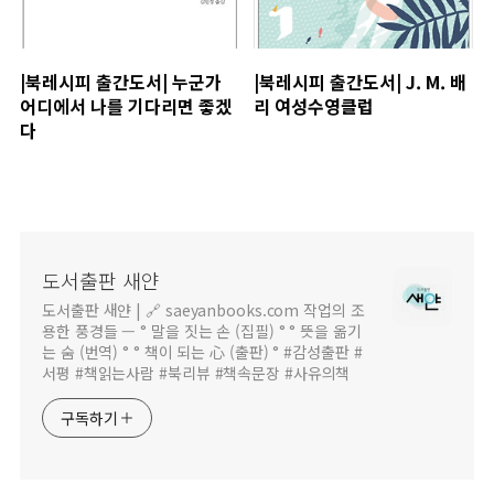
|북레시피 출간도서| 누군가
|북레시피 출간도서| J. M. 배
어디에서 나를 기다리면 좋겠
리 여성수영클럽
다
도서출판 새얀
도서출판 새얀 | 🔗 saeyanbooks.com 작업의 조
용한 풍경들 — ° 말을 짓는 손 (집필) ° ° 뜻을 옮기
는 숨 (번역) ° ° 책이 되는 心 (출판) ° #감성출판 #
서평 #책읽는사람 #북리뷰 #책속문장 #사유의책
구독하기