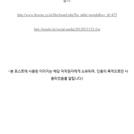
출처
:
http://www.ilovepc.co.kr/bbs/board.php?bo_table=people&wr_id=475
http://trendw.kr/social-media/201205/1132.t1m
<
본 포스트에 사용된 이미지는 해당 저작권자에게 소유되며
,
인용의 목적으로만 사
용되었음을 알립니다
>