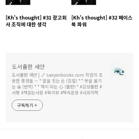
[Kh's thought] #31 광고회
[Kh's thought] #32 페이스
사 조직에 대한 생각
북 파워
도서출판 새얀
도서출판 새얀 | 🔗 saeyanbooks.com 작업의 조
용한 풍경들 — ° 말을 짓는 손 (집필) ° ° 뜻을 옮기
는 숨 (번역) ° ° 책이 되는 心 (출판) ° #감성출판 #
서평 #책읽는사람 #북리뷰 #책속문장 #사유의책
구독하기