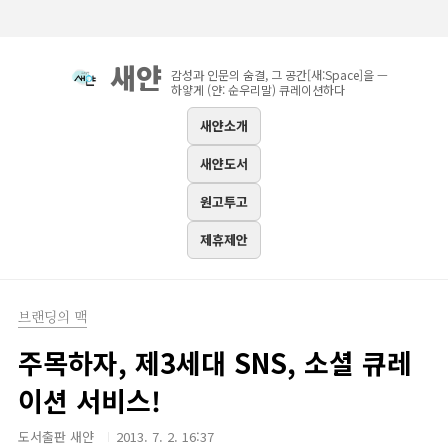
본문 바로가기
새얀
감성과 인문의 숨결, 그 공간[새:Space]을 —
하얗게 (얀: 순우리말) 큐레이션하다
새얀소개
새얀도서
원고투고
제휴제안
브랜딩의 맥
주목하자, 제3세대 SNS, 소셜 큐레
이션 서비스!
도서출판 새얀
2013. 7. 2. 16:37