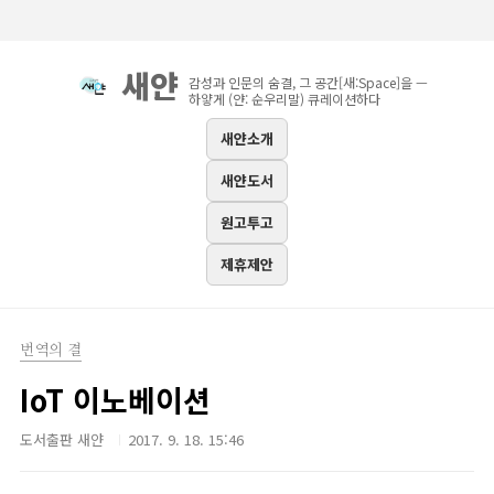
본문 바로가기
새얀
감성과 인문의 숨결, 그 공간[새:Space]을 —
하얗게 (얀: 순우리말) 큐레이션하다
새얀소개
새얀도서
원고투고
제휴제안
번역의 결
IoT 이노베이션
도서출판 새얀
2017. 9. 18. 15:46