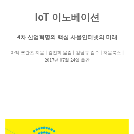
IoT
이노베이션
4
차 산업혁명의 핵심 사물인터넷의 미래
|
|
|
|
마첵 크란츠 지음
김진희 옮김
김남규 감수
처음북스
2017
07
24
년
월
일 출간