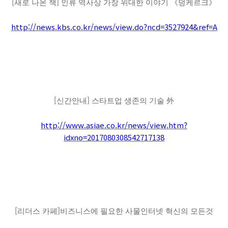
[
]
새로 나온 책
인류 역사상 가장 위대한 이야기
《
덩케르크
》
http://news.kbs.co.kr/news/view.do?ncd=3527924&ref=A
[
]
신간안내
스타트업 생존의 기술
外
http://www.asiae.co.kr/news/view.htm?
idxno=2017080308542717138
[
]
리더스 카페
비즈니스에 필요한 사물인터넷 혁신의 모든것