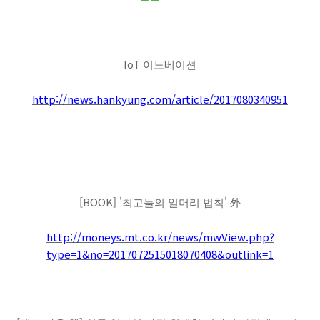
IoT
이노베이션
http://news.hankyung.com/article/2017080340951
[BOOK] '
'
최고들의 일머리 법칙
外
http://moneys.mt.co.kr/news/mwView.php?
type=1&no=2017072515018070408&outlink=1