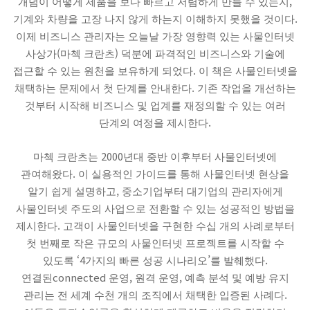
,
개념이 어떻게 제품을 보다 빠르고 저렴하게 만들 수 있는지
.
기계와 차량을 고장 나지 않게 하는지 이해하지 못했을 것이다
이제 비즈니스 관리자는 오늘날 가장 영향력 있는 사물인터넷
(
)
사상가
마첵 크란츠
덕분에 파격적인 비즈니스와 기술에
.
접근할 수 있는 원천을 보유하게 되었다
이 책은 사물인터넷을
.
채택하는 문제에서 첫 단계를 안내한다
기존 작업을 개선하는
것부터 시작해 비즈니스 및 업계를 재정의할 수 있는 여러
.
단계의 여정을 제시한다
2000
마첵 크란츠는
년대 중반 이후부터 사물인터넷에
.
관여해왔다
이 실용적인 가이드를 통해 사물인터넷 현상을
,
알기 쉽게 설명하고
중소기업부터 대기업의 관리자에게
사물인터넷 주도의 사업으로 전환할 수 있는 성공적인 방법을
.
제시한다
고객이 사물인터넷을 구현한 수십 개의 사례로부터
첫 번째로 작은 규모의 사물인터넷 프로젝트를 시작할 수
‘4
’
.
있도록
가지의 빠른 성공 시나리오
를 발췌했다
connected
,
,
연결된
운영
원격 운영
예측 분석 및 예방 유지
.
관리는 전 세계 수천 개의 조직에서 채택한 입증된 사례다