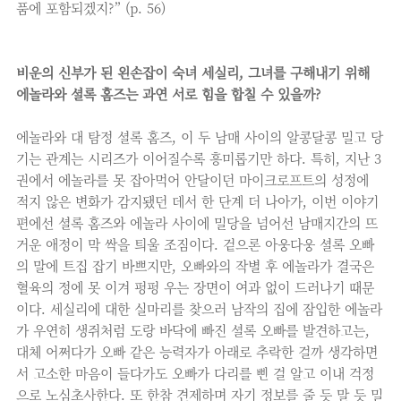
품에 포함되겠지?” (p. 56)
비운의 신부가 된 왼손잡이 숙녀 세실리, 그녀를 구해내기 위해
에놀라와 셜록 홈즈는 과연 서로 힘을 합칠 수 있을까?
에놀라와 대 탐정 셜록 홈즈, 이 두 남매 사이의 알콩달콩 밀고 당
기는 관계는 시리즈가 이어질수록 흥미롭기만 하다. 특히, 지난 3
권에서 에놀라를 못 잡아먹어 안달이던 마이크로프트의 성정에
적지 않은 변화가 감지됐던 데서 한 단계 더 나아가, 이번 이야기
편에선 셜록 홈즈와 에놀라 사이에 밀당을 넘어선 남매지간의 뜨
거운 애정이 막 싹을 틔울 조짐이다. 겉으론 아웅다웅 셜록 오빠
의 말에 트집 잡기 바쁘지만, 오빠와의 작별 후 에놀라가 결국은
혈육의 정에 못 이겨 펑펑 우는 장면이 여과 없이 드러나기 때문
이다. 세실리에 대한 실마리를 찾으러 남작의 집에 잠입한 에놀라
가 우연히 생쥐처럼 도랑 바닥에 빠진 셜록 오빠를 발견하고는,
대체 어쩌다가 오빠 같은 능력자가 아래로 추락한 걸까 생각하면
서 고소한 마음이 들다가도 오빠가 다리를 삔 걸 알고 이내 걱정
으로 노심초사한다. 또 한참 견제하며 자기 정보를 줄 듯 말 듯 밀