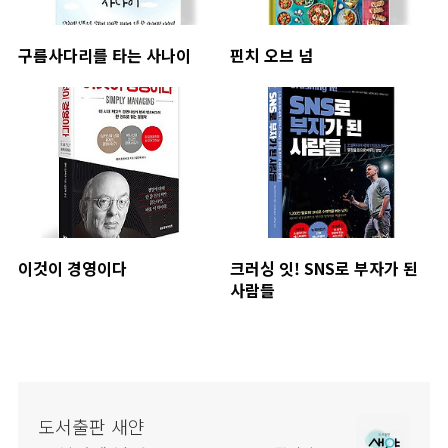
구름사다리를 타는 사나이
핀치 오브 넘
이것이 경영이다
크러싱 잇! SNS로 부자가 된
사람들
도서출판 새얀