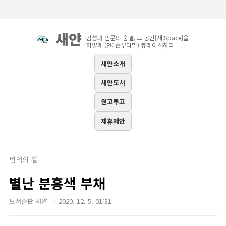
본문 바로가기
새얀
감성과 인문의 숨결, 그 공간[새:Space]을 —
하얗게 (얀: 순우리말) 큐레이션하다
새얀소개
새얀도서
원고투고
제휴제안
번역의 결
별난 분홍색 부채
도서출판 새얀
2020. 12. 5. 01:31