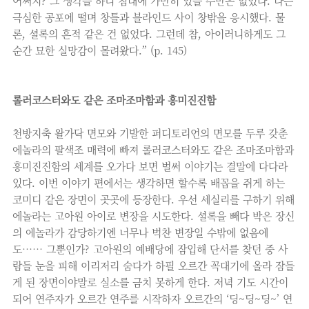
어쩌지? 그 생각을 하니 침대에 가만히 있을 수만은 없었다. 나는
극심한 공포에 떨며 창틀과 블라인드 사이 창밖을 응시했다. 물
론, 셜록의 흔적 같은 건 없었다. 그런데 참, 아이러니하게도 그
순간 묘한 실망감이 몰려왔다.” (p. 145)
롤러코스터와도 같은 조마조마함과 흥미진진함
천방지축 왈가닥 면모와 기발한 퍼디토리언의 면모를 두루 갖춘
에놀라의 팔색조 매력에 빠져 롤러코스터와도 같은 조마조마함과
흥미진진함의 세계를 오가다 보면 벌써 이야기는 결말에 다다라
있다. 이번 이야기 편에서는 생각하면 할수록 배꼽을 쥐게 하는
코미디 같은 장면이 곳곳에 등장한다. 우선 세실리를 구하기 위해
에놀라는 고아원 아이로 변장을 시도한다. 셜록을 빼다 박은 장신
의 에놀라가 감당하기엔 너무나 벅찬 변장일 수밖에 없음에
도…… 그뿐인가? 고아원의 예배당에 잠입해 단서를 찾던 중 사
람들 눈을 피해 이리저리 숨다가 하필 오르간 꼭대기에 올라 잠들
게 된 장면이야말로 실소를 금치 못하게 한다. 저녁 기도 시간이
되어 연주자가 오르간 연주를 시작하자 오르간의 ‘딩~딩~딩~’ 연