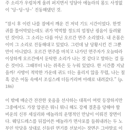
주 소리가 우렁차게 울려 퍼지면서 덩달아 에놀라의 몸도 사정없
이 ‘딩~딩~딩~’ 진동해댔던 것.
“잠시 후 이런 나를 잠에서 깨운 건 저녁 기도 시간이었다. 한껏
귀를 틀어막았는데도 귀가 먹먹할 정도의 엄청난 굉음이 들려왔
던 것이다. 그 소리는 다름 아닌 오르간 연주 소리였다. 내 온몸은
이미 그 소리로 진동해대고 있었다. 그런데 날 당황시킨 건 그뿐
만이 아니었다. 오르간 연주를 마치고 나가던 연주자가 오늘따라
이상하게 오르간에서 둔탁한 소리가 나는 것 같다고 말하는 걸 들
은 것이다. 그때부터 나는 쥐죽은 듯 누워 있었다. 한 시간쯤 지났
을까? 사방이 적막한 가운데 귀도 더는 울리지 않을 무렵, 나는 칠
흑 같은 어둠 속에서 조심스레 더듬거리며 아래로 내려갔다.” (p.
186)
이 밖에 매순간 잔잔한 웃음을 선사하는 대목이 여럿 등장하지만
그중에서도 가장 압권은 뭐니 뭐니 해도 강제 결혼을 당해야 할
비운의 신부 세실리와 에놀라의 운명적인 만남이 이뤄진 장면이
다. 웨딩드레스를 뒤집어쓴 에놀라가 면사포를 들춰내려는 두 노
부인 악당을 상대로 신들린 연기를 선보이는 장면은 그야말로 이