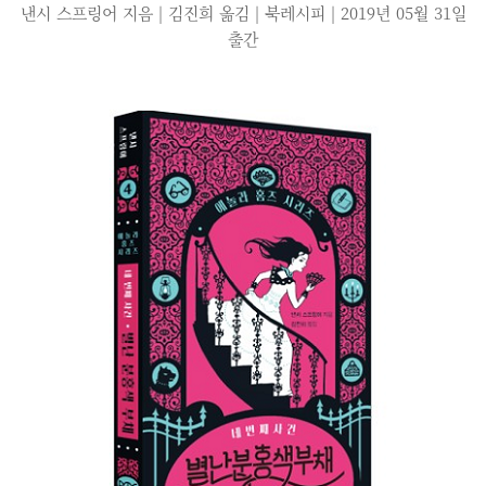
낸시 스프링어 지음 | 김진희 옮김 | 북레시피 |
2019년 05월 31일
출간