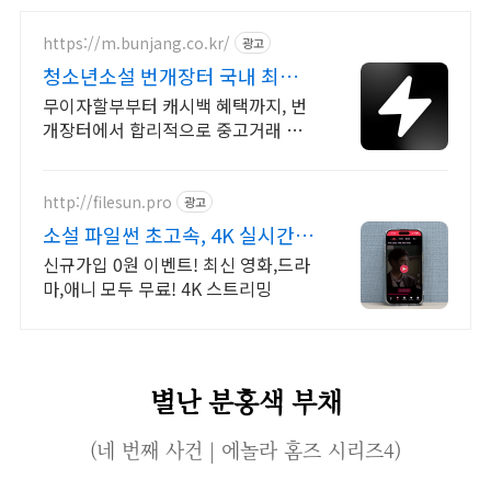
https://m.bunjang.co.kr/
광고
청소년소설 번개장터 국내 최대
브랜드 중고거래
무이자할부부터 캐시백 혜택까지, 번
개장터에서 합리적으로 중고거래 하
세요 전국 각지에서 올라오는 전국구
최다 상품 매일 10만 개 이상의 신규
상품 업로드
http://filesun.pro
광고
소설 파일썬 초고속, 4K 실시간
보기!
신규가입 0원 이벤트! 최신 영화,드라
마,애니 모두 무료! 4K 스트리밍
별난 분홍색 부채
(네 번째 사건 | 에놀라 홈즈 시리즈4)