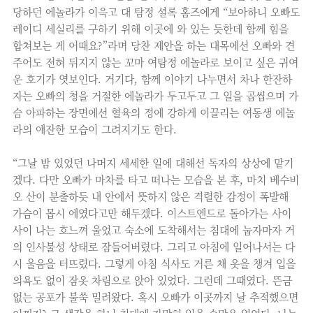
당하던 에놀라가 이윽고 대 탐정 셜록 홈즈에게 “보아하니 오빠도
레이디 세실리를 구하기 위해 이곳에 와 있는 듯한데 함께 힘을
합쳐보는 게 어때요?”라며 당찬 제안을 하는 대목에선 오빠와 견
주어도 전혀 뒤지지 않는 꼬마 여탐정 에놀라로 보이고 싶은 귀여
운 호기가 엿보인다. 거기다, 함께 이야기 나누면서 차나 한잔하
자는 오빠의 청을 거절한 에놀라가 두고두고 그 일을 곱씹으며 가
슴 아파하는 장면에선 혈육의 정에 강하게 이끌리는 여동생 에놀
라의 애잔한 모습이 그려지기도 한다.
“그날 밤 있었던 나머지 세세한 일에 대해선 독자의 상상에 맡기
겠다. 다만 오빠가 마차를 타고 떠나는 모습을 본 후, 마치 베수비
오 산이 분출하듯 내 안에서 뜻하지 않은 격렬한 감정이 폭발해
가슴이 몹시 에였다고만 해두겠다. 이스트엔드로 돌아가는 사이
사이 나는 흐느껴 울었고 숙소에 도착해서는 침대에 눕자마자 거
의 인사불성 상태로 잠들어버렸다. 그리고 아침에 일어나서는 다
시 울음을 터뜨렸다. 그렇게 아침 식사도 거른 채 옷을 챙겨 입을
의욕도 없이 잠옷 차림으로 앉아 있었다. 그런데 그때였다. 뜬금
없는 공포가 불쑥 밀려왔다. 혹시 오빠가 이곳까지 날 추적했으면