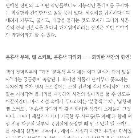
면에선 전편의 그 어떤 악당들보다도 지능적인 플레이를 구사하
는 악랄함과 잔인함으로 똘똘 뭉쳐 있다. 세실리를 납치하다시피
데려가 가두고, 굶기고, 재갈을 물리는 것도 모자라 그녀와 사촌
간의 정략 결혼식을 후다닥 해치워버리려는 장면은 이번 이야기
의 압권이라고 할 수 있다.
분홍색 부채, 벨 스커트, 분홍색 다과회…… 화려한 색감의 향연!
책의 첫머리부터 “과연 ’분홍색 부채‘에는 어떤 열쇠가 담겨 있을
까’“라는 궁금증이 촉발된다. 하지만 서둘러 단서부터 좇으려는
독자에게 저자 낸시 스프링어는 소설 전편에 걸쳐 화려하기 그지
없는 시청각적 볼거리를 제공하여 사건의 실마리를 풀 수 있도록
이끌어간다. 바로 소설 속에서 두드러지는 ‘분홍색 부채’, ‘담황색
벨 스커트’, ‘분홍색 다과회’와 같은 화려한 색감의 소재들이 그것
이다. 레이디 세실리가 나이 지긋한 두 샤프롱(두 자매)과 함께 여
성 전용 화장실 내부의 응접실에 등장할 때 입고 있던 벨 스커트
를 상세히 설명한 대목이며, 레이디 세실리 사건의 유일한 단서였