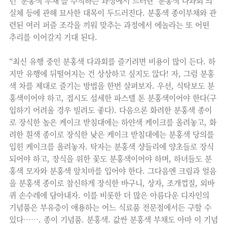
던 ‘분홍색 부채’를 추적하는 과정에서 드러난 ‘분홍색 다과회’의
실체 등에 관해 묘사한 대목이 두드러진다. 분홍색 종이부채와 관
련된 여러 퍼즐 조각을 끼워 맞추는 과정에서 에놀라는 또 어떤
추리를 이어갈지 기대 된다.
“최신 유행 중인 분홍색 다과회를 즐기려면 비용이 많이 든다. 하
지만 유행에 뒤떨어지는 건 상상하고 싶지도 않다! 자, 그럼 분홍
색 차를 제대로 즐기는 방법을 한번 살펴보자. 우선, 식탁보도 분
홍색이어야 하고, 접시도 섬세한 파스텔 톤 분홍색이어야 한다(구
입하기 어려울 경우 빌려도 좋다). 다음으론 화려한 분홍색 종이
로 장식한 높은 케이크 받침대에는 하얀색 케이크를 올려놓고, 화
려한 흰색 종이로 장식한 낮은 케이크 받침대에는 분홍색 당의를
입힌 케이크를 올려놓자. 탁자는 분홍색 샹들리에 양초들로 장식
되어야 하고, 장식을 위한 꽃도 분홍색이어야 하며, 하녀들도 분
홍색 모자와 분홍색 앞치마를 입어야 한다. 그다음엔 크림과 얼음
을 분홍색 종이로 참신하게 장식한 바구니, 상자, 조개껍질, 외바
퀴 손수레에 담아내자. 이를 비롯한 더 많은 아름다운 디자인의
기념품은 부유층이 애용하는 어느 식료품 전문점에서든 구할 수
있다……. 종이 기념품. 분홍색. 값싼 분홍색 부채도 아마 이 기념