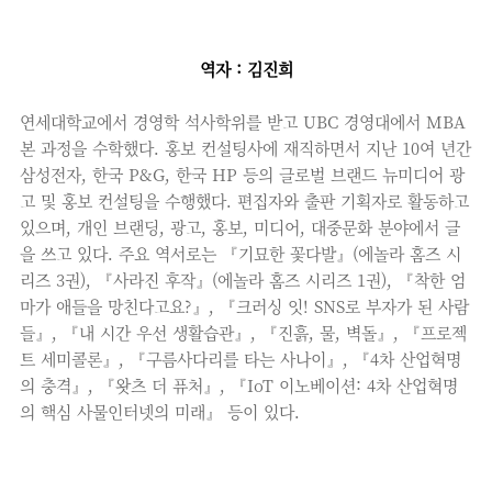
역자
:
김진
희
연세대학교에서 경영학 석사학위를 받고 UBC 경영대에서 MBA
본 과정을 수학했다. 홍보 컨설팅사에 재직하면서 지난 10여 년간
삼성전자, 한국 P&G, 한국 HP 등의 글로벌 브랜드 뉴미디어 광
고 및 홍보 컨설팅을 수행했다. 편집자와 출판 기획자로 활동하고
있으며, 개인 브랜딩, 광고, 홍보, 미디어, 대중문화 분야에서 글
을 쓰고 있다. 주요 역서로는 『기묘한 꽃다발』(에놀라 홈즈 시
리즈 3권), 『사라진 후작』(에놀라 홈즈 시리즈 1권), 『착한 엄
마가 애들을 망친다고요?』, 『크러싱 잇! SNS로 부자가 된 사람
들』, 『내 시간 우선 생활습관』, 『진흙, 물, 벽돌』, 『프로젝
트 세미콜론』, 『구름사다리를 타는 사나이』, 『4차 산업혁명
의 충격』, 『왓츠 더 퓨처』, 『IoT 이노베이션: 4차 산업혁명
의 핵심 사물인터넷의 미래』 등이 있다.