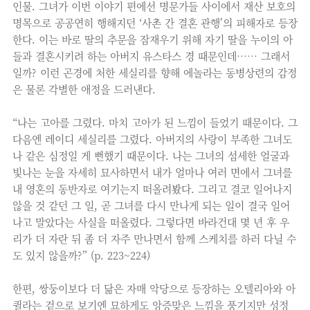
인물. 그녀가 이번 이야기 편에선 명문가들 사이에서 재산 보호의
명목으로 공공연히 행해지던 ‘사촌 간 결혼 관행’의 피해자로 등장
한다. 이는 바로 딸의 추문을 잠재우기 위해 자기 딸을 누이의 아
들과 결혼시키려 하는 아버지 유스타스 경 때문인데…… 그래서
일까? 이런 곤경에 처한 세실리를 향해 에놀라는 동병상련의 감정
은 물론 각별한 애정을 드러낸다.
“나는 고아를 그렸다. 마치 고아가 된 느낌이 들었기 때문이다. 그
다음엔 레이디 세실리를 그렸다. 아버지의 사랑이 부족한 그녀도
나 같은 심정일 게 뻔했기 때문이다. 나는 그녀의 섬세한 얼굴과
빛나는 눈을 자세히 묘사하면서 내가 얼마나 여러 면에서 그녀를
내 영혼의 동반자로 여기는지 떠올려봤다. 그리고 결코 일어나지
않을 것 같던 그 일, 곧 그녀를 다시 만나게 되는 일이 결국 일어
나고 말았다는 사실을 떠올렸다. 그렇다면 바라건대 몇 년 후 우
리가 더 자란 뒤 좀 더 자주 만나면서 함께 스케치를 하러 다닐 수
도 있지 않을까?” (p. 223~224)
한편, 쌍둥이보다 더 닮은 자매 악당으로 등장하는 오텔리아와 아
퀼라는 겉으로 보기엔 묘하게도 앙증맞은 느낌을 풍기지만 성정