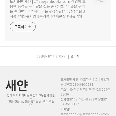
도서출판 새얀 | 🔗 saeyanbooks.com 작업의 조
용한 풍경들 — ° 말을 짓는 손 (집필) ° ° 뜻을 옮기
는 숨 (번역) ° ° 책이 되는 心 (출판) ° #감성출판 #
서평 #책읽는사람 #북리뷰 #책속문장 #사유의책
구독하기
DESIGN BY
TISTORY
관리자
새얀
도서출판 새얀:
대표자 김진희 | 사업자
등록번호 280-94-00584
주소:
서울특별시 강남구 헌릉로 569길
21-30
언어 위에 피어나는 작업의 조용한 풍경들
—
전화번호:
02-451-4176 |
팩스번호:
°말을 짓는 손, 뜻을 옮기는 숨, 책이 되는
02-451-4177
心°
이메일:
saeyanbooks@saeyanbooks.com