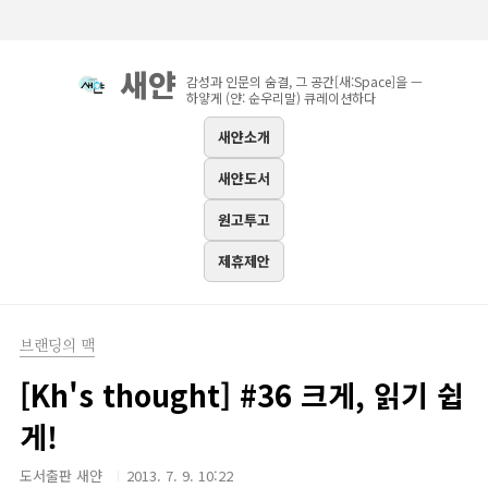
본문 바로가기
새얀
감성과 인문의 숨결, 그 공간[새:Space]을 —
하얗게 (얀: 순우리말) 큐레이션하다
새얀소개
새얀도서
원고투고
제휴제안
브랜딩의 맥
[Kh's thought] #36 크게, 읽기 쉽
게!
도서출판 새얀
2013. 7. 9. 10:22