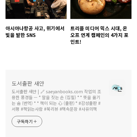
아시아나항공 사고, 위기에서
트리플 미디어 믹스 시대, 온
빛을 발한 SNS
오프 연계 캠페인의 4가지 포
인트!
도서출판 새얀
도서출판 새얀 | 🔗 saeyanbooks.com 작업의 조
용한 풍경들 — ° 말을 짓는 손 (집필) ° ° 뜻을 옮기
는 숨 (번역) ° ° 책이 되는 心 (출판) ° #감성출판 #
서평 #책읽는사람 #북리뷰 #책속문장 #사유의책
구독하기