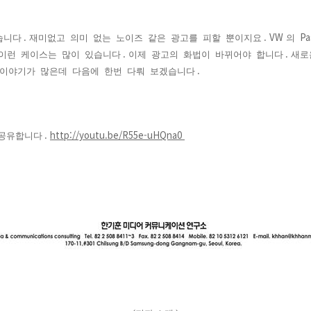
.
. VW
Pa
습니다
재미없고
의미
없는
노이즈
같은
광고를
피할
뿐이지요
의
.
.
이런
케이스는
많이
있습니다
이제
광고의
화법이
바뀌어야
합니다
새로
.
이야기가
많은데
다음에
한번
다뤄
보겠습니다
.
http://youtu.be/R55e-uHQna0
공유합니다