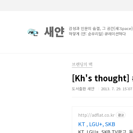
본문 바로가기
새얀
감성과 인문의 숨결, 그 공간[새:Space
하얗게 (얀: 순우리말) 큐레이션하다
브랜딩의 맥
[Kh's though
도서출판 새얀
2013. 7. 29. 15:07
http://adflat.co.kr
광고
KT , LGU+, SKB
KT, LGU+, SKB TV광고