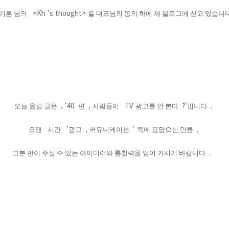
<Kh ’s thought>
기훈 님의
를 대표님의 동의 하에 제 블로그에 싣고 있습니
, '40
,
TV
?'
.
오늘 올릴 글은
편
사람들이
광고를 안 본다
입니다
'
,
'
,
오랜
시간
광고
커뮤니케이션
쪽에 몸담으신 만큼
.
그분 만이 주실 수 있는 아이디어와 통찰력을 얻어 가시기 바랍니다