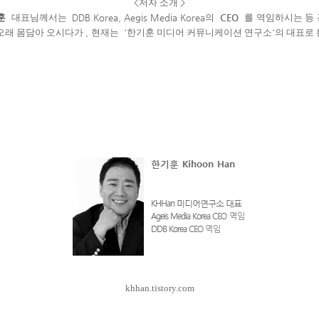
<
저자 소개
>
훈
대표님께서는
DDB Korea, Aegis Media Korea
의
CEO
를
역임하시는 등
오래 몸담아 오시다가
,
현재는
'
한기훈 미디어 커뮤니케이션 연구소
'
의 대표로
khhan.tistory.com