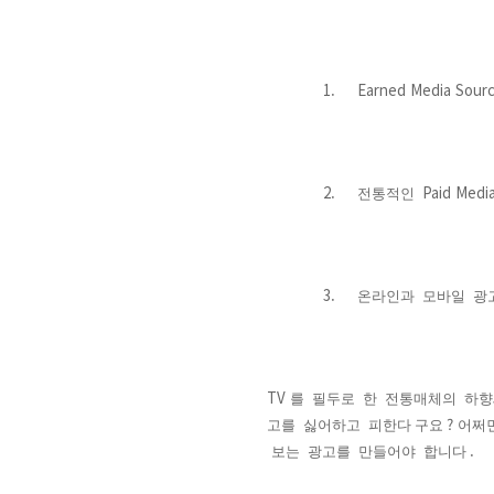
1. Earned Media Sour
2.
Paid Medi
전통적인
3.
온라인과
모바일
광
TV
를
필두로
한
전통매체의
하
?
고를
싫어하고
피한다 구요
어쩌
.
보는
광고를
만들어야
합니다