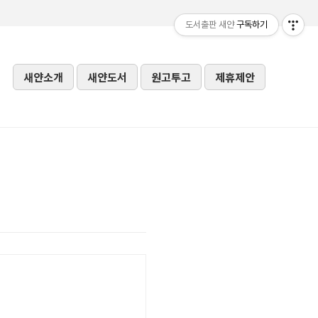
도서출판 새얀
구독하기
새얀소개
새얀도서
원고투고
제휴제안