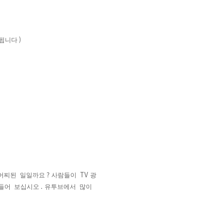
)
각됩니다
?
TV
어찌된
일일까요
사람들이
광
.
들어
보십시오
유투브에서
많이