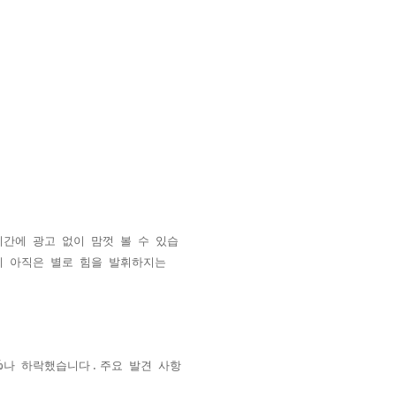
시간에
광고
없이
맘껏
볼
수
있습
이
아직은
별로
힘을
발휘하지는
%
.
나
하락했습니다
주요
발견
사항