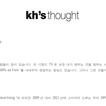
?
.
TV
람들이
많이
있습니다
온
디맨드
로
보면
내가
원하는
것을
원하는
00% ad Free ’
.
를
내세우며
영업하는
방송도
있습니다
그러나
그런
것들
dvertising ’
2009
2011
24
에
따르면
년
대비
년에
소비자의
신뢰는
무려