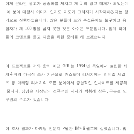
1
이제
온라인
광고가
공중파를
제치고
제
의
광고
매체가
되었는데
이
분야
대행사
이미지
인지도
지도가
그려지기
시작해야겠다는
생
.
각으로
진행하였습니다
많은
분들이
도와
주셨음에도
불구하고
응
100
.
답자가
채
명을
넘지
못한
것은
아쉬운
부분입니다
업계
리더
.
들의
코멘트를
듣고
다음을
위한
준비를
해
보겠습니다
GfK
1934
이
프로젝트를
저와
함께
이끈
는
년
독일에서
설립한
세
4
계
위의
다국적
조사
기관으로
커스토머
리서치에서
리테일
세일
즈
등
마케팅
리서치의
모든
분야에서
종합적인
인사이트를
제공해
.
,
줍니다
장경은
사장님의
전폭적인
지지와
박황례
상무
구본걸
연
.
구원의
수고가
컸습니다
<
IM> 8
.
이
조사
결과가
마케팅
전문지
월간
월호에
실렸습니다
많