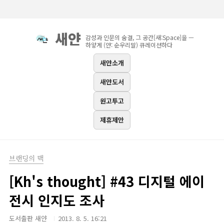
본문 바로가기
새얀
감성과 인문의 숨결, 그 공간[새:Space]을 —
하얗게 (얀: 순우리말) 큐레이션하다
새얀소개
새얀도서
원고투고
제휴제안
브랜딩의 맥
[Kh's thought] #43 디지털 에이
전시 인지도 조사
도서출판 새얀
2013. 8. 5. 16:21