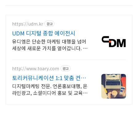
https://udm.kr
광고
UDM 디지털 종합 에이전시
유디엠은 단순한 마케팅 대행을 넘어
세상에 새로운 가치를 열어갑니다. 전
략부터 제작, 실행까지! 유디엠의 다양
한 성공사례가 브랜드의 성공을 이끕
니다.
http://www.toary.com
광고
토리커뮤니케이션 1:1 맞춤 컨설
팅
디지털마케팅 전문. 언론홍보대행, 온
라인광고, 소셜미디어 홍보 및 교육서
비스 제공