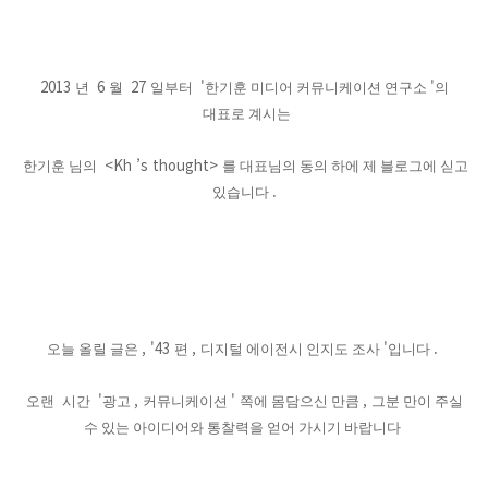
2013
6
27
'
'
년
월
일부터
한기훈 미디어 커뮤니케이션 연구소
의
대표로 계시는
<Kh ’s thought>
한기훈 님의
를 대표님의 동의 하에 제 블로그에 싣고
.
있습니다
, '43
,
'
.
오늘 올릴 글은
편
디지털 에이전시 인지도 조사
입니다
'
,
'
,
오랜
시간
광고
커뮤니케이션
쪽에 몸담으신 만큼
그분 만이 주실
수 있는 아이디어와 통찰력을 얻어 가시기 바랍니다