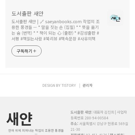
도서출판 새얀
도서출판 새얀 | 🔗 saeyanbooks.com 작업의 조
용한 풍경들 — ° 말을 짓는 손 (집필) ° ° 뜻을 옮기
는 숨 (번역) ° ° 책이 되는 心 (출판) ° #감성출판 #
서평 #책읽는사람 #북리뷰 #책속문장 #사유의책
구독하기
DESIGN BY
TISTORY
관리자
새얀
도서출판 새얀:
대표자 김진희 | 사업자
등록번호 280-94-00584
주소:
서울특별시 강남구 헌릉로 569길
21-30
언어 위에 피어나는 작업의 조용한 풍경들
—
전화번호:
02-451-4176 |
팩스번호: