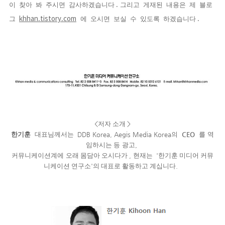
.
이
찾아
봐
주시면
감사하겠습니다
그리고
게재된
내용은
제
블로
khhan.tistory.com
.
그
에
오시면
보실
수
있도록
하겠습니다
<
저자 소개
>
한기훈
대표님께서는
DDB Korea, Aegis Media Korea
의
CEO
를
역
임하시는 등
광고
,
커뮤니케이션계에
오래 몸담아 오시다가
,
현재는
'
한기훈 미디어 커뮤
니케이션 연구소
'
의 대표로 활동하고 계십니다
.