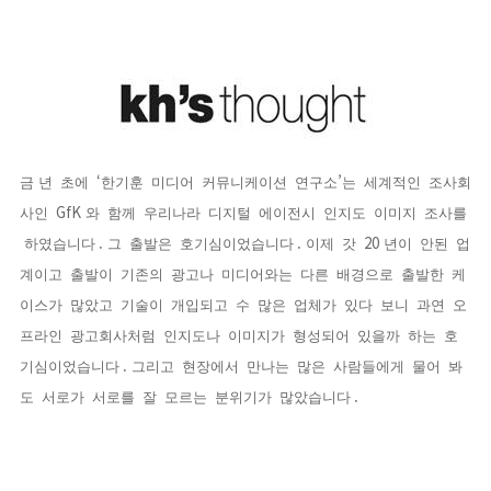
‘
’
금
년
초에
한기훈
미디어
커뮤니케이션
연구소
는
세계적인
조사회
GfK
사인
와
함께
우리나라
디지털
에이전시
인지도
이미지
조사를
.
.
20
하였습니다
그
출발은
호기심이었습니다
이제
갓
년이
안된
업
계이고
출발이
기존의
광고나
미디어와는
다른
배경으로
출발한
케
이스가
많았고
기술이
개입되고
수
많은
업체가
있다
보니
과연
오
프라인
광고회사처럼
인지도나
이미지가
형성되어
있을까
하는
호
.
기심이었습니다
그리고
현장에서
만나는
많은
사람들에게
물어
봐
.
도
서로가
서로를
잘
모르는
분위기가
많았습니다