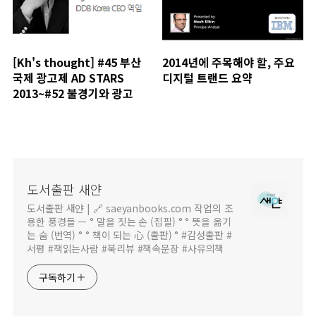
[Kh's thought] #45 부산
2014년에 주목해야 할, 주요
국제 광고제 AD STARS
디지털 트랜드 요약
2013~#52 불경기와 광고
도서출판 새얀
도서출판 새얀 | 🔗 saeyanbooks.com 작업의 조
용한 풍경들 — ° 말을 짓는 손 (집필) ° ° 뜻을 옮기
는 숨 (번역) ° ° 책이 되는 心 (출판) ° #감성출판 #
서평 #책읽는사람 #북리뷰 #책속문장 #사유의책
구독하기