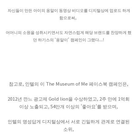
자신들이 만든 아이의 옹알이 동영상 비디오를 디지털상에 업로드 하게
,
함으로써
어머니의 소원을 성취시키면서도 자연스럽게 해당 브랜드를 찬양하게 했
‘
’
...!
던 하기스의
옹알이
캠페인이 그랬다
,
The Museum of Me
,
참고로
인텔의 이
페이스북 캠페인은
2012
Gold lion
, 2
1
년 깐느 광고제
을 수상하였고
주 만에
억회
, 54
'
'
,
이상 노출되고
만개 이상의
좋아요
를 받으며
인텔의 명성답게 디지털상에서 서로 긴밀하게 관계로 연결된
,
소위