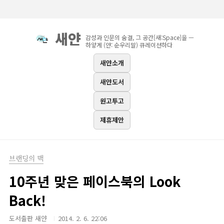
본문 바로가기
새얀
감성과 인문의 숨결, 그 공간[새:Space]을 —
하얗게 (얀: 순우리말) 큐레이션하다
새얀소개
새얀도서
원고투고
제휴제안
브랜딩의 맥
10주년 맞은 페이스북의 Look
Back!
도서출판 새얀
2014. 2. 6. 22:06