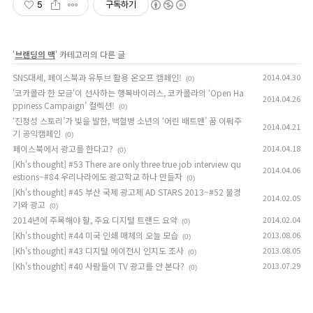
5
구독하기
'
브랜딩의 맥
' 카테고리의 다른 글
SNS대세, 페이스북과 유투브 활용 온오프 캠페인!
2014.04.30
(0)
'코카콜라 한 모금'이 선사하는 행복바이러스, 코카콜라의 ‘Open Ha
2014.04.26
ppiness Campaign’ 컬렉션!
(0)
‘진정성 스토리’가 빛을 발한, 백혈병 소년의 ‘어린 배트맨’ 꿈 이뤄주
2014.04.21
기 공익캠페인
(0)
페이스북에서 광고를 한다고?
2014.04.18
(0)
[Kh's thought] #53 There are only three true job interview qu
2014.04.06
estions~#84 우리나라에도 광고학교 하나 만들자
(0)
[Kh's thought] #45 부산 국제 광고제 AD STARS 2013~#52 불경
2014.02.05
기와 광고
(0)
2014년에 주목해야 할, 주요 디지털 트랜드 요약
2014.02.04
(0)
[Kh's thought] #44 미국 인쇄 매체의 오늘 모습
2013.08.06
(0)
[Kh's thought] #43 디지털 에이전시 인지도 조사
2013.08.05
(0)
[Kh's thought] #40 사람들이 TV 광고를 안 본다?
2013.07.29
(0)