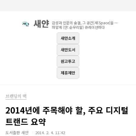
본문 바로가기
새얀
감성과 인문의 숨결, 그 공간[새:Space]을 —
하얗게 (얀: 순우리말) 큐레이션하다
새얀소개
새얀도서
원고투고
제휴제안
브랜딩의 맥
2014년에 주목해야 할, 주요 디지털
트랜드 요약
도서출판 새얀
2014. 2. 4. 11:42