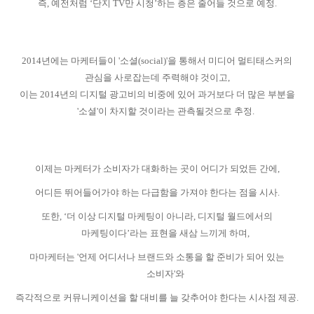
즉
,
예전처럼
‘
단지
TV
만 시청
’
하는 층은 줄어들 것으로 예정
.
2014
년에는 마케터들이
'
소셜
(social)'
을 통해서 미디어 멀티태스커의
관심을 사로잡는데 주력해야 것이고
,
이는
2014
년의 디지털 광고비의 비중에 있어 과거보다 더 많은 부분을
'
소셜
'
이 차지할 것이라는 관측될것으로 추정
.
이제는 마케터가 소비자가 대화하는 곳이 어디가 되었든 간에
,
어디든 뛰어들어가야 하는 다급함을 가져야 한다는 점을 시사
.
또한
, ‘
더 이상 디지털 마케팅이 아니라
,
디지털 월드에서의
마케팅이다
’
라는 표현을 새삼 느끼게 하며
,
마마케터는
'
언제 어디서나 브랜드와 소통을 할 준비가 되어 있는
소비자
'
와
즉각적으로 커뮤니케이션을 할 대비를 늘 갖추어야 한다는 시사점 제공
.