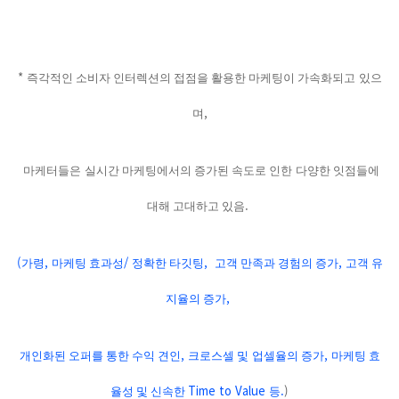
*
즉각적인 소비자 인터렉션의 접점
을 활용한 마케팅이 가속화되고
있으
,
며
마케터들은
실시간 마케팅에서의 증가된 속도로 인한
다양한 잇점들에
.
대해 고대하고 있음
(
,
/
,
,
가령
마케팅 효과성
정확한 타깃팅
고객 만족과 경험의 증가
고객 유
,
지율의 증가
,
,
개인화된 오퍼를 통한 수익 견인
크로스셀 및
업셀율의 증가
마케팅 효
Time to Value
.
)
율성 및 신속한
등