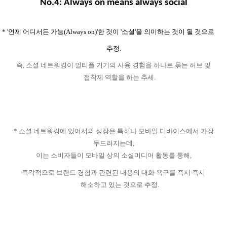
No.4: Always on means always social
* '
언제 어디서든 가능
(Always on)'
한 것이
'
소셜
'
을 의미하는 것이 될 것으로
추정
.
즉
,
소셜 네트워킹이 멀티플 기기의 사용 경험을 하나로 묶는 허브 및
접착제 역할을 하는 추세
.
*
소셜 네트워킹에 있어서의 성장은 특히나 모바일 디바이스에서 가장
두드러지는데
,
이는 소비자들이 모바일 상의 소셜미디어 활동를 통해
,
즉각적으로 브랜드 경험과 관련된 내용의 대화 욕구를 즉시 즉시
해소하고 있는 것으로 추정
.