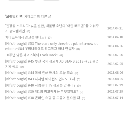
'
브랜딩의 맥
' 카테고리의 다른 글
‘진정성 스토리’가 빛을 발한, 백혈병 소년의 ‘어린 배트맨’ 꿈 이뤄주
2014.04.21
기 공익캠페인
(0)
페이스북에서 광고를 한다고?
2014.04.18
(0)
[Kh's thought] #53 There are only three true job interview qu
2014.04.06
estions~#84 우리나라에도 광고학교 하나 만들자
(0)
10주년 맞은 페이스북의 Look Back!
2014.02.06
(0)
[Kh's thought] #45 부산 국제 광고제 AD STARS 2013~#52 불경
2014.02.05
기와 광고
(0)
[Kh's thought] #44 미국 인쇄 매체의 오늘 모습
2013.08.06
(0)
[Kh's thought] #43 디지털 에이전시 인지도 조사
2013.08.05
(0)
[Kh's thought] #40 사람들이 TV 광고를 안 본다?
2013.07.29
(0)
[Kh's thought] #39 제1의 광고매체는 무엇일까요?
2013.07.29
(0)
[Kh's thought] #38 온라인 쇼핑 중 도움이 필요할 때
2013.07.14
(0)