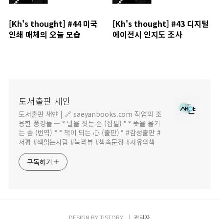
[Kh's thought] #44 미국
[Kh's thought] #43 디지털
인쇄 매체의 오늘 모습
에이전시 인지도 조사
도서출판 새얀
도서출판 새얀 | 🔗 saeyanbooks.com 작업의 조
용한 풍경들 — ° 말을 짓는 손 (집필) ° ° 뜻을 옮기
는 숨 (번역) ° ° 책이 되는 心 (출판) ° #감성출판 #
서평 #책읽는사람 #북리뷰 #책속문장 #사유의책
구독하기
DESIGN BY
TISTORY
관리자