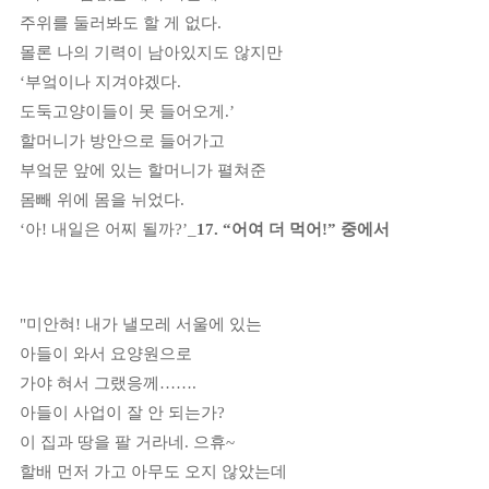
주위를 둘러봐도 할 게 없다
.
몰론 나의 기력이 남아있지도 않지만
‘
부엌이나 지겨야겠다
.
도둑고양이들이 못 들어오게
.’
할머니가 방안으로 들어가고
부엌문 앞에 있는 할머니가 펼쳐준
몸빼 위에 몸을 뉘었다
.
‘
아
!
내일은 어찌 될까
?’_
17. “
어여 더 먹어
!”
중에서
"
미안혀
!
내가 낼모레 서울에 있는
아들이 와서 요양원으로
가야 혀서 그랬응께
……
.
아들이 사업이 잘 안 되는가
?
이 집과 땅을 팔 거라네
.
으휴
~
할배 먼저 가고 아무도 오지 않았는데