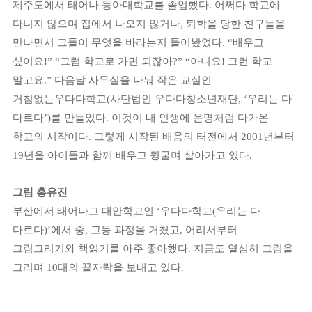
제주도에서 태어나 동아대학교를 졸업했다
.
어쩌다 학교에
다니지 않으며 집에서 나오지 않거나
,
퇴학을 당한 친구들을
만나면서 그들이 무엇을 바라는지 들어봤었다
. “
배우고
싶어요
!” “
그럼 학교로 가면 되잖아
?” “
아니요
!
그런 학교
말고요
.”
다음날 사무실을 나눠 작은 교실인
거침없는우다다학교
(
사단법인 우다다청소년재단
, ‘
우리는 다
다르다
’)
를 만들었다
.
이것이 내 인생에 운명처럼 다가온
학교의 시작이다
.
그렇게 시작된 배움의 터전에서
2001
년부터
19
년을 아이들과 함께 배우고 뒹굴며 살아가고 있다
.
그림 홍유진
부산에서 태어나고 대안학교인
‘
우다다학교
(
우리는 다
다르다
)’
에서 중
,
고등 과정을 거쳤고
,
어려서부터
그림그리기와 책읽기를 아주 좋아했다
.
지금도 열심히 그림을
그리며
10
대의 끝자락을 보내고 있다
.