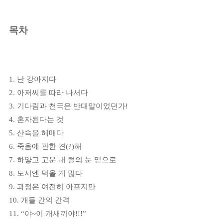
목차
1.
난 강아지다
2.
아저씨를 따라 나서다
3.
기다림과 천국은 반대말이었던가
!
4.
혼자된다는 것
5.
산속을 헤매다
6.
죽음에 관한 견
(?)
해
7.
하얗고 고운 내 털의 눈 밑으로
8.
도시엔 먹을 게 많다
9.
과정은 여전히 아프지만
10.
개들 간의 간격
11. “
야
~
이 개새끼야
!!!”