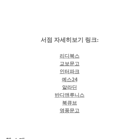
서점 자세히보기
링크:
리디북스
교보문고
인터파크
24
예스
알라딘
반디앤루니스
북큐브
영풍문고