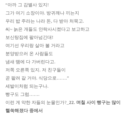
“
아까 그 감별사 있지
!
그가 여기 소장이야
.
방귀깨나 끼는지
우리 밥 주라는 나라 돈
,
다 받아 처묵고
.
씨
~
늙은 개들도 안락사시켰다고 보고하고
보신탕집에 팔아넘긴대
!
여기선 우리랑 살아 볼 거라고
분양받으러 온 사람들도
냄새 땜에 다 가버린다고
.
저쪽 오른쪽 있지
.
저 친구들이
곧 팔려 갈 거야
.
식당으로
……
.”
세발이처럼 되는구나
.
빵구도 그럼
……
.
이런 게 약한 자들의 눈물인가
?_
22.
며칠 사이 빵구는 많이
핼쑥해졌다 중에서