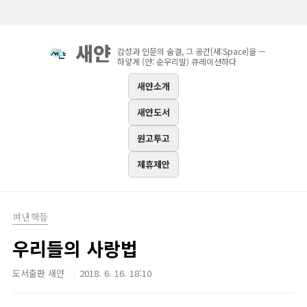
본문 바로가기
새얀
감성과 인문의 숨결, 그 공간[새:Space]을 —
하얗게 (얀: 순우리말) 큐레이션하다
새얀소개
새얀도서
원고투고
제휴제안
펴낸책들
우리들의 사랑법
도서출판 새얀
2018. 6. 16. 18:10