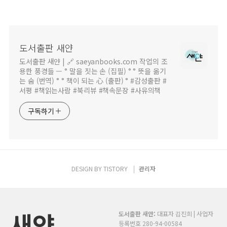
도서출판 새얀
도서출판 새얀 | 🔗 saeyanbooks.com 작업의 조
용한 풍경들 — ° 말을 짓는 손 (집필) ° ° 뜻을 옮기
는 숨 (번역) ° ° 책이 되는 心 (출판) ° #감성출판 #
서평 #책읽는사람 #북리뷰 #책속문장 #사유의책
구독하기
DESIGN BY
TISTORY
관리자
새얀
도서출판 새얀:
대표자 김진희 | 사업자
등록번호 280-94-00584