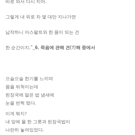
.
바로 와서 다시 치어
그렇게 내 위로 차 몇 대만 지나가면
납작하니 아스팔트와 한 몸이 되는 건
.”_
6.
(?)
한 순간이지
죽음에 관해 견
해 중에서
으슬으슬 한기를 느끼며
몸을 뒤척이는데
된장국에 말은 밥 냄새에
눈을 번쩍 떴다
.
이게 뭐지
?
내 앞에 물 한 그릇과 된장국밥이
나란히 놓여있었다
.