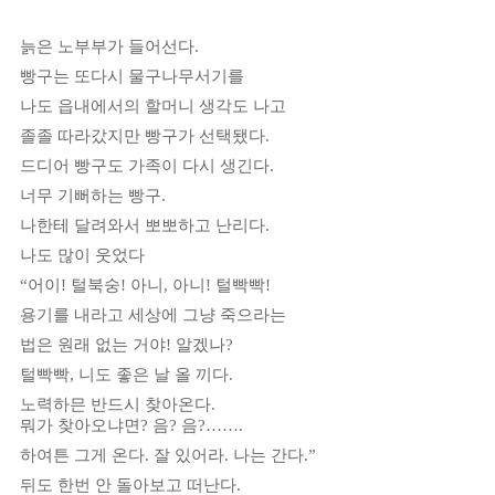
늙은 노부부가 들어선다
.
빵구는 또다시 물구나무서기를
나도 읍내에서의 할머니 생각도 나고
졸졸 따라갔지만 빵구가 선택됐다
.
드디어 빵구도 가족이 다시 생긴다
.
너무 기뻐하는 빵구
.
나한테 달려와서 뽀뽀하고 난리다
.
나도 많이 웃었다
“
어이
!
털북숭
!
아니
,
아니
!
털빡빡
!
용기를 내라고 세상에 그냥 죽으라는
법은 원래 없는 거야
!
알겠나
?
털빡빡
,
니도 좋은 날 올 끼다
.
노력하믄 반드시 찾아온다
.
뭐가 찾아오냐면
?
음
?
음
?
……
.
하여튼 그게 온다
.
잘 있어라
.
나는 간다
.”
뒤도 한번 안 돌아보고 떠난다
.