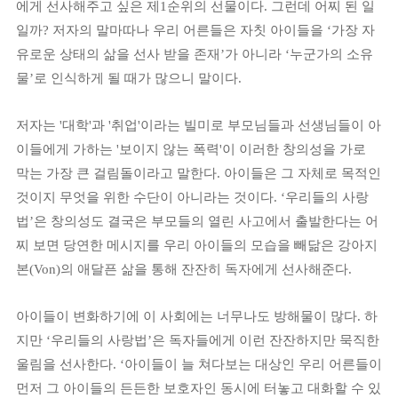
에게 선사해주고 싶은 제
1
순위의 선물이다
.
그런데 어찌 된 일
일까
?
저자의 말마따나 우리 어른들은 자칫 아이들을
‘
가장 자
유로운 상태의 삶을 선사 받을 존재
’
가 아니라
‘
누군가의 소유
물
’
로 인식하게 될 때가 많으니 말이다
.
저자는
'
대학
'
과
'
취업
'
이라는 빌미로 부모님들과 선생님들이 아
이들에게 가하는
'
보이지 않는 폭력
'
이 이러한 창의성을 가로
막는 가장 큰 걸림돌이라고 말한다
.
아이들은 그 자체로 목적인
것이지 무엇을 위한 수단이 아니라는 것이다
. ‘
우리들의 사랑
법
’
은 창의성도 결국은 부모들의 열린 사고에서 출발한다는 어
찌 보면 당연한 메시지를 우리 아이들의 모습을 빼닮은 강아지
본
(Von)
의 애달픈 삶을 통해 잔잔히 독자에게 선사해준다
.
아이들이 변화하기에 이 사회에는 너무나도 방해물이 많다
.
하
지만
‘
우리들의 사랑법
’
은 독자들에게 이런 잔잔하지만 묵직한
울림을 선사한다
. ‘
아이들이 늘 쳐다보는 대상인 우리 어른들이
먼저 그 아이들의 든든한 보호자인 동시에 터놓고 대화할 수 있