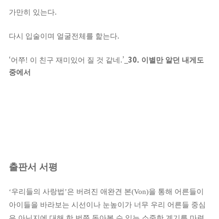
.
가만히 있는다
.
다시 입술이며 얼굴전체를 핥는다
‘
!
.’_
30.
어쭈
이 친구 재미있어 질 것 같네
이별만 알던 내게도
중에서
출판서 서평
‘
우리들의 사랑법
’
은 버려진 애완견 본
(Von)
을 통해 어른들이
아이들을 바라보는 시선이나 눈높이가 너무 우리 어른들 중심
은 아닌지에 대해 한 번쯤 돌아볼 수 있는 소중한 계기를 마련