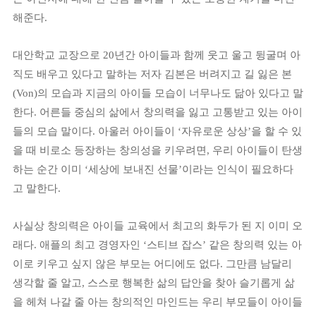
해준다
.
대안학교 교장으로
20
년간 아이들과 함께 웃고 울고 뒹굴며 아
직도 배우고 있다고 말하는 저자 김본은 버려지고 길 잃은 본
(Von)
의 모습과 지금의 아이들 모습이 너무나도 닮아 있다고 말
한다
.
어른들 중심의 삶에서 창의력을 잃고 고통받고 있는 아이
들의 모습 말이다
.
아울러 아이들이
‘
자유로운 상상
’
을 할 수 있
을 때 비로소 등장하는 창의성을 키우려면
,
우리 아이들이 탄생
하는 순간 이미
‘
세상에 보내진 선물
’
이라는 인식이 필요하다
고 말한다
.
사실상 창의력은 아이들 교육에서 최고의 화두가 된 지 이미 오
래다
.
애플의 최고 경영자인
‘
스티브 잡스
’
같은 창의력 있는 아
이로 키우고 싶지 않은 부모는 어디에도 없다
.
그만큼 남달리
생각할 줄 알고
,
스스로 행복한 삶의 답안을 찾아 슬기롭게 삶
을 헤쳐 나갈 줄 아는 창의적인 마인드는 우리 부모들이 아이들