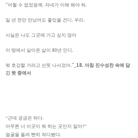
“
.
.
어쩔 수 없었응께
자네가 이해 해야 혀
.
.
일 년 전만 만났어도 좋았을 건디
우리
사실은 나도 그곳에 가고 싶지 않아
80
.
이 땅에서 살아온 삶이
년 인디
.”_
18.
뭐 호강할 거라고 선뜻 나서겄어
아침 진수성찬 속에 담
긴 뜻 중에서
“
근데 궁금은 하다
.
아무튼 너 이곳이 뭐 하는 곳인지 알아
?”
얼굴을 돌려 빤히 쳐다봤다
.