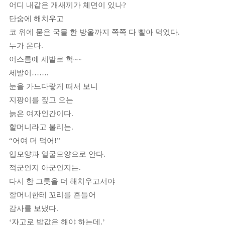
어디 내같은 개새끼가 체면이 있나
?
단숨에 해치우고
코 위에 묻은 국물 한 방울까지 쪽쪽 다 빨아 먹었다
.
누가 온다
.
어스름에 세발로 헉
~~
세발이
……
.
눈을 가느다랗게 떠서 보니
지팡이를 짚고 오는
늙은 여자인간이다
.
할머니라고 불리는
.
“
어여 더 먹어
!”
입모양과 얼굴모양으로 안다
.
적군인지 아군인지는
.
다시 한 그릇을 더 해치우고서야
할머니한테 꼬리를 흔들어
감사를 보냈다
.
‘
자고로 밥값은 해야 하는데
.’