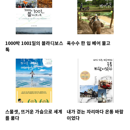
1000박 1001일의 블라디보스
옥수수 한 입 베어 물고
톡
스물셋, 뜨거운 가슴으로 세계
내가 걷는 자리마다 온통 바람
를 품다
이었다