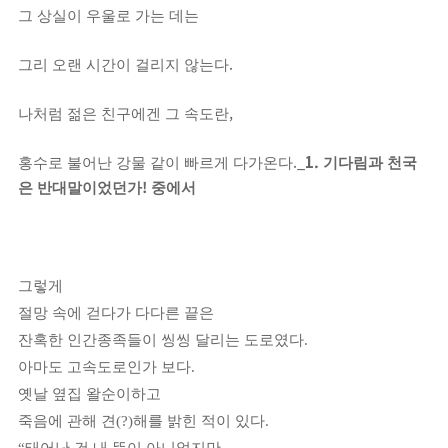
그 상실이 우울로 가는 데는
.
그리 오랜 시간이 걸리지 않는다
,
나처럼 젊은 친구에겐 그 속도란
._
1.
홍수로 불어난 강물 같이 빠르게 다가온다
기다림과 천국
!
은 반대말이었던가
중에서
그렇게
절망 속에 걷다가 다다른 끝은
잔혹한 인간종족들이 씽씽 달리는 도로였다
.
아마도 고속도로인가 보다
.
옛날 옆집 왈순이하고
죽음에 관해 견
(?)
해를 밝힌 적이 있다
.
“
태어난 건 내 뜻이 아니었지만