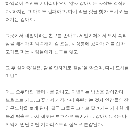
하염없이 주인을 기다리다 오지 않자 강아지는 자살을 결심한
다
.
하지만 그 마저도 실패하고
,
다시 먹을 것을 찾아 도시로 들
어가는 강아지
.
그곳에서 세발이라는 친구를 만나고
,
세발이에게서 도시 속의
삶을 배워가며 익숙해져 갈 즈음
,
시장통에 갔다가 개를 잡아
고기로 파는 사람들에게 친구를 잃고
……
.
그 후 실어증
(
실은
,
말을 안하기로 결심
)
을 앓으며
,
다시 도시를
떠난다
.
어느 오두막집
.
할머니를 만나고
,
이별하는 방법을 알아간다
.
보호소로 가고
,
그곳에서 개격
(?)
이 유린되는 것과 인간들의 잔
인무도함을 보게 된다
.
결국 그들은 고기로 팔려가는 거대한 개
들의 탈출로 다시 새로운 보호소로 들어가고
,
강아지
(
나
)
는 마
지막에 만난 어떤 기타리스트의 집으로 분양된다
.