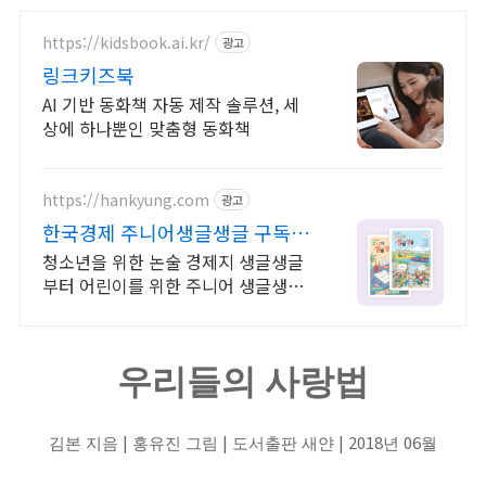
https://kidsbook.ai.kr/
광고
링크키즈북
AI 기반 동화책 자동 제작 솔루션, 세
상에 하나뿐인 맞춤형 동화책
https://hankyung.com
광고
한국경제 주니어생글생글 구독 온
가족이 한경독자
청소년을 위한 논술 경제지 생글생글
부터 어린이를 위한 주니어 생글생글
까지! 우리아이 첫 신문은 한국경제에
서 시작하세요!
우리들의 사랑법
|
|
| 2018
06
김본 지음
홍유진 그림
도서출판 새얀
년
월