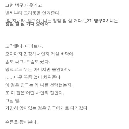
그런 빵구가 웃기고
벌써부터 그리움을 안겨준다
.
‘
잘 지내라
.
빵구야
!
니는 정말 잘 살 거다
.’_
27.
빵구야
!
니는
정말 잘 살 거다 중에서
도착했다
.
아파트다
.
오자마자 긴장해서인지 거실 바닥에
똥도 싸고
,
오줌도 쌌다
.
밍크코트 위는 아니지만 불안하다
.
……
아무 꾸중 없이 치워준다
.
이 젊은 친구는 왜 나를 선택했는지
,
또 이 집은 어떤 사연의 집인지
,
그날 밤
.
.
가만히 앉아있는 젊은 친구에게로 다가갔다
.
손등을 핥아본다