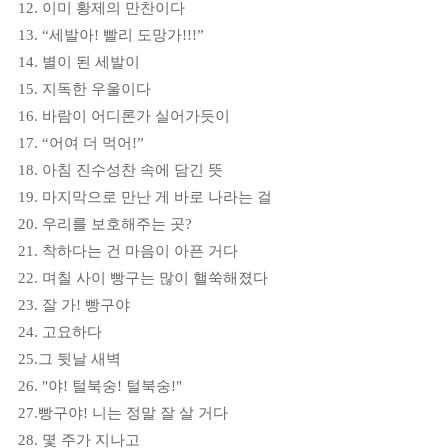
12.
이미 황제의 만찬이다
13. “
세발아
!
빨리 도망가
!!!”
14.
별이 된 세발이
15.
지독한 우울이다
16.
바람이 어디론가 실어가듯이
17. “
어여 더 먹어
!”
18.
아침 진수성찬 속에 담긴 뜻
19.
마지막으로 만난 게 바로 나라는 걸
20.
우리를 보호해주는 곳
?
21.
착하다는 건 마음이 아픈 거다
22.
며칠 사이 빵구는 많이 핼쑥해졌다
23.
잘 가
!
빵구야
24.
고요하다
25.
그 뒷날 새벽
26. "
야
!
털북숭
!
털북숭
!"
27.
빵구야
!
니는 정말 잘 살 거다
28.
몇 주가 지나고