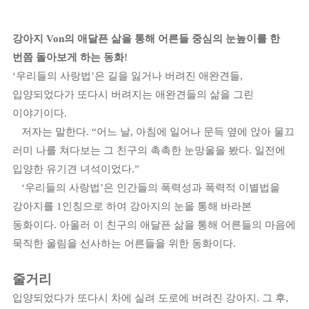
강아지
Von
의 애달픈 삶을 통해 어른들 중심의 눈높이를 한
번쯤 돌아보게 하는 동화
!
‘
우리들의 사랑법
’
은 길을 잃거나 버려진 애완견들
,
입양되었다가 또다시 버려지는 애완견들의 삶을 그린
이야기이다
.
저자는 말한다
. “
어느 날
,
아침에 일어나 문득 옆에 앉아 물끄
러미 나를 쳐다보는 그 친구의 촉촉한 눈망울을 봤다
.
일전에
입양한 유기견 녀석이었다
.”
‘
우리들의 사랑법
’
은 인간들의 폭력성과 폭력적 이별법을
강아지를
1
인칭으로 하여 강아지의 눈을 통해 바라본
동화이다
.
아울러 이 친구의 애달픈 삶을 통해 어른들의 마음에
묵직한 울림을 선사하는 어른들을 위한 동화이다
.
줄거리
입양되었다가 또다시 차에 실려 도로에 버려진 강아지
.
그 후
,