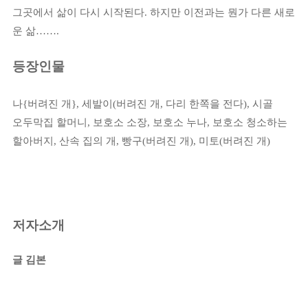
그곳에서 삶이 다시 시작된다
.
하지만 이전과는 뭔가 다른 새로
운 삶
……
.
등장인물
나
{
버려진 개
},
세발이
(
버려진 개
,
다리 한쪽을 전다
),
시골
오두막집 할머니
,
보호소 소장
,
보호소 누나
,
보호소 청소하는
할아버지
,
산속 집의 개
,
빵구
(
버려진 개
),
미토
(
버려진 개
)
저자소개
글 김본