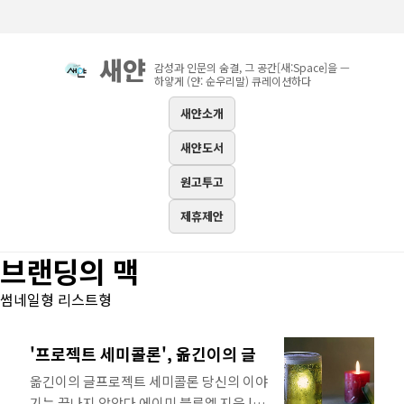
본문 바로가기
새얀
감성과 인문의 숨결, 그 공간[새:Space]을 —
하얗게 (얀: 순우리말) 큐레이션하다
새얀소개
새얀도서
원고투고
제휴제안
브랜딩의 맥
썸네일형
리스트형
'프로젝트 세미콜론', 옮긴이의 글
옮긴이의 글프로젝트 세미콜론 당신의 이야
기는 끝나지 않았다 에이미 블루엘 지음 | 김