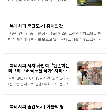
진희 옮김 | 북레시피 | 2017년 10월 05일
출간 ‘저...고소공포증 있어요......’ 함께 놀
이기구를 타려고 잔뜩 기대에 부풀었던 친
구들의 실망어린 표정을 보고 있노라면 마
|북레시피 출간도서| 종이인간
음 한 구석에서는 미안한 마음이 굴뚝같지
『종이인간』 종이 한 장의 예술! 인스타그램과 페이스북을 통
만 또 다른 한구석에서는 남들 다 놀 때 혼자
해 전 세계에서 인기를 모으고 있는 덴마크 예술가 후스크밋나
만 놀 줄 모르는 숙맥처럼 보일까 봐 자존심
운의 독특한 세상...드디어 국내 상륙! 아내의 불륜현장을 목격
에 슬쩍 생채기가 난다. 살아오면서 산수절
한 오쟁이진 남편의 분노한 모습과 건물 외벽으로 옷을 벗은 채
경의 구름다리, 스키장의 리프트, 테마파크
달아 난 외도남의 표정이 코믹하게 전해지고, 구김 하나 없이 반
의 각종 스릴 넘치는 놀이기구는 물론 그 흔
듯하게 펴지도록 다림질하는 모습은 기분까지 말끔하게 해준
한 놀이공원의 롤러코스터까지 뭐 하나 빠
|북레시피 저자 사인회| '현존하는
다. 또한 빠삐용의 탈출>, 농구>, 벽화 그리는 원시인>, 트럼펫
최고의 그래픽노블 작가' 지피
질 것 없이 다 ‘즐겨본 적 없는’ 나로서는 이
연주자>, 어밴져스>, 허걱! 로드킬>, 머리 자르는 날>, 사격 연
(GIPI) 사인회
책의 주인공들의 진솔한 이야기가 좀 더 공
날짜 : 2017년 6월 18일 시간: 오후 2시 ~
습>, 번개 맞다>등 후스크밋나운의 종이 예술은 일상생활의 지
감 가는 울림으로 다가왔다. 이 책 『프로젝
(선착순 순서대로 진행) 주최 : 교보문고/북
루함을 달래고 언제 어디서든 누구나 쉽게 시도할 수 있는 예술
트 세미콜론』에 등장하..
레시피 출판사 입장 : 무료 장소: 교보문고/
세계의 매력에 빠져들게 한다. 덴마크어인 후스크밋나운
종로쪽 출입구 옆 * 지피 작가님의 사인을
HuskMitNavn은 ‘내 이름을..
받고 싶으신 분은 미리 신청 부탁드립니다
|북레시피 출간도서| 아들의 땅
~.https://www.facebook.com/BOOKRECIPE/posts/270092