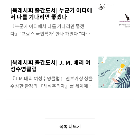
랭 가이드’를 펴내게 되었다!” 라면 소개 블
한 대학생이 있다. 그 주인공은 바로 '라면정
|북레시피 출간도서| 누군가 어디에
로그를 운영하는 저자 지영준은 라면을 사
복자피키'라는 닉네임으로 널리 알려져 있
서 나를 기다리면 좋겠다
랑하는 사람들에게는 이미 유명 인사다. 그
는 지영준이다. 라면 소개 블로그를 운영하
『누군가 어디에서 나를 기다리면 좋겠
가 라면에 빠지게 된 계기는 군 생활 시절 제
는 그는 라면을 사랑하는 사람들에게는 이
다』 ‘프랑스 국민작가’ 안나 가발다 “다양
법 여러 종류의 라면을 구비한 군대 매점을
미 유명 인사다. 그가 라면에 빠지게 된 계기
한 남녀의 시각을 살아있는 묘사로 경쾌하
드나들면서부터였다. 자신의 블로그와 포
는 군 생활 시절 제법 여러 종류의 라면을..
게 터치” 각양각색의 직업을 가진 다양한 연
털사이트에 라면에 대한 연재를 하던 중 ‘라
령대 남녀들의 시각을 대변하고 있는 소설!
면 전문가’로 tvN 《수요미식회》와 MBC
|북레시피 출간도서| J. M. 배리 여
경쾌하고 객관적인 시선으로 닿을 듯 말 듯
《능력자들》에 출연을 하게 되는 행운이
성수영클럽
스치는 남녀 간의 사랑을 바라보면서도, 그
따랐고 그렇게 그의 꿈은 조금씩 이루어지
『J.M.배리 여성수영클럽』 맨부커상 상을
로테스크한 면을 들추며 인간 내면의 어두
게 되었다. 『라면완전정복』 출간 기념 이
수상한 한강의 『채식주의자』를 세계에
운 진실을 파헤치기도 한다. 카르티에라탱
벤트 보러가기 예약판매중 출판사 서평 시
소개한 바바라 지트워 “여성들에게 우정은
을 쏘다니다가 만난 두 남녀, 첫눈에 반해 이
판 라면 다 모여라! 세상의 모든 라면을 정복
바로 나 자신” 워커홀릭 싱글여성인 조이가
어진 로맨틱한 저녁식사까지는 좋았는데 무
한다, 대한민국..
『피터팬』의 저자 J.M.배리가 작품을 쓰
례하게 흘끔거리는 시선과 걸려오는 휴대전
던 유서 깊은 스탠웨이 저택을 수리하기 위
화 때문에 분위기가 자꾸 깨지는 이야기, 결
해 영국 시골 마을을 머물며 사랑과 우정, 성
혼식에 참석하려는 임산부가 방금 배 속의
목록 더보기
장을 경험하는 이야기다. 실연의 충격이 채
태아가 죽었다는 사실을 알게 되었지만 불
가시기도 전에 조이 앞에 나타난 무뚝뚝한
구하고 애써 행복한 척하며 진실을 부정하