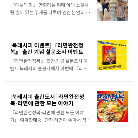
* 댓글 형식은 ‘1번. 홍길동, 신청합니다’입
『아들의 땅』 만화라는 형태 아래 소설처
니다. * 책을 구매하신 분들 중 페이스북에
럼 깊이 있는 주제를 다루며 인간 본연의 삶
서 미리 신청해주신 분 순서로 사인회 진행
을 되돌아보고 성찰하게 하는가 하면 불확
하겠습니다. 단, 사인회 때 페이스북 신청 순
실한 미래에 대한 결코 가볍지 않은 메시지
서를 말씀해주셔야 합니다. :) 지피 작가님
를 던져준다. 앙굴렘 국제만화페스티벌 최
약력: - 현존하는 이탈리아 카툰 아티스트-
우수 작품상 수상자이자 만화가 최초로 이
|북레시피 이벤트|『라면완전정
미켈루치 최고 만화가 상, 코믹스 대상, 르네
탈리아 최고의 문학상 [스트레가 상] 최종
복』 출간 기념 설문조사 이벤트
고시니 상 수상- 앙굴렘 국제만화페스티벌
후보에 올랐던 현존하는 이탈리아 최고의
『라면완전정복』 출간 기념 설문조사 이
에서 ‘최고작품상-황금야수상’..
카툰 아티스트 Gipi의 최신작! 『파리대
벤트 북레시피 출판사에서 이번에 『라면
왕』의 문학적 깊이에 비교되는, 영혼을 뒤
완전정복-라면에 관한 모든 이야기』 출간
흔드는 충격적인 이야기! 종말을 맞게 된 원
기념으로 이벤트를 진행합니다. 두구~두구
인과 이유는 역사책들 속에 전부 기록될 수
~두구~! 하나. 설문 이벤트 둘. 기대평 이벤
있었으리라 하지만 종말 이후 그 어떤 책도
|북레시피 출간도서| 라면완전정
트 책소개: 농심, 오뚜기, 삼양, 팔도 등 아이
쓰이지 않았다 출판사 서평 인간의 본성과
복-라면에 관한 모든 이야기
디어 신제품을 끊임없이 새롭게 개발하며
본능을 날것 그대로 그려낸, 갓 태어난 생명
『라면완전정복-라면에 관한 모든 이야
무한 경쟁을 벌이는 한국의 라면시장,이곳
처럼 순수하고 아름다운 작품. 문명과 지식
기』 예약판매중 “단지 라면이 좋아서 직접
에서의 라면에 대한 열풍은 식을 줄 모른다.
이 닿지 않은 거칠고 단순한 세상을 통해 온
먹어보고 소개한 것일 뿐이었는데, 『라면
그 가운데 라면 블로거로서 TV 및 신문 등
갖 비리와..
완전정복』이라는 라면계의 한국판 ‘미슐
여러 매체에 라면 마니아로 소개 된 열정의