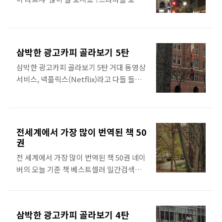
지만 육룡이가 누군지 모르시는 분들을 위
해 혹시나 한번 적어봅니다 . ^^ 첫 번째 용 .
이성계두 번째 용 . 정도전세 번째 용 . 이방
원네 번째 용 . 이방지 (땅새 )다섯 번째 용 .
삼박한 광고카피 골라보기 5탄
분이여섯 번째 용 . 무휼 SBS 에서 특별기획
삼박한 광고카피 골라보기 5탄 거대 동영상
으로 제작한 대하드라마답게 ,'육룡이 나르
서비스, 넥플릭스(Netflix)라고 다들 들어
샤'는 한 회 한 회 도무지 실망시키는 법이
보셨죠? 저처럼 미드를 좋아하는 얼리어답
없더군요 .재미 , 흥미 , 스토리 , 배우 ...저는
터라면 들어본 정도가 지금 이용하고 계실
이 드라마에서 유독 이방원을 연기하신 유
확률이 큰데요. 아...왜냐구요? 저처럼 한 달
아인 씨가 눈에 들더라고요 .네네 , 눈에 하
무료 이용서비스를 이용하실 것 같아서요.
트 뿅뿅 달고 보는 것 맞습니다 .눈에 드는
전세계에서 가장 많이 번역된 책 50
뭐, 지금까지는, 온라인 동영상 서비스를 풀
권
이유에는 그것도 있겠죠 . ㅎㅎ하지만 유아
스크린으로 어떤 기기에서도 볼 수 있다는
인 씨가 연기하는 모습을 보면 ,뭔가 사람을
전 세계에서 가장 많이 번역된 책 50권 네이
게 큰 장점이네요. 아, 콘텐츠는 많냐구요?
빨아들이는 빨판 ? 같은 게 있더라고..
버의 오늘 기준 책 베스트셀러 일간검색어
움...첨엔 빈약하다 싶었는데, 갑자기 확 늘
를 보니, 탑10 목록 중에 제가 읽은 것도 있
어나더군요. 빅데이터를 토대로 콘텐츠 큐
고, 그렇지 않은 것도 있네요. 시간될 때 챙
레이션을 하고 있어선지, 점점 콘텐츠 선택
겨봐야 할 목록도 보이고요 :) 가장 친한 지
에 골라볼 맛도 생기는 듯 하고요. 뭐, 무료
삼박한 광고카피 골라보기 4탄
인중 하나가 제게 이런 말 했던 기억이 납니
기간이 끝나도 이용할 마음이 있는 상태긴