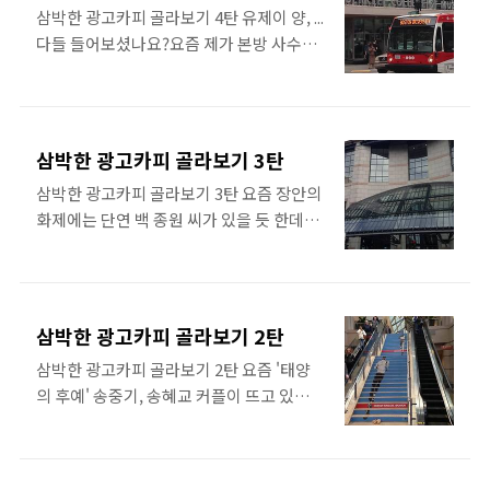
다. ‘영화가 2D라면 책은 3D다’ 그 의미를
삼박한 광고카피 골라보기 4탄 유제이 양, ...
합니다 :) 우연히 오늘자 신문의 넷플릭스 관
물었더니 이렇게 대답하더군요. ‘영화는 보
다들 들어보셨나요?요즘 제가 본방 사수하
련 기사를 보니 미국 미디어 업계가 울며 겨
여주는 시각적 장면이 다지만, 책은 독자의
는 프로그램 중에 케이팝스타5가 있는데요.
자 먹기로 새 콘텐츠 제..
‘상상’이라는 영역이 더해져 사고를 더욱 풍
‘어쩜 저 어린 나이에 이 노래를 이렇게 소화
성하게 만든다.’ 바야흐로 책 읽는 계절은 비
할까?’경연 참가자가 목청껏 실력을 뽐내는
단 가을만은 아닌 것 같습니다. 언제 일주일
경지를 넘어선 느낌이랄까요. 이미 오래 전
삼박한 광고카피 골라보기 3탄
날 잡고, 그동안 읽고 싶었던 책 쌓아두고,
에심사를 위한 군더더기를 지적할 의미를
삼박한 광고카피 골라보기 3탄 요즘 장안의
밥도 먹지 않고, 오로지 잡히는 대로 책만 읽
훌쩍 넘어선‘대가의 필feel’이 느껴지는 가
화제에는 단연 백 종원 씨가 있을 듯 한데요.
으면서, 머리를, 가슴을, 영혼을 따뜻하게
슴 뭉클한 작품,그 자체였다고나 할까요?유
뭐랄까요? 요리 전문가로서 참 카리스마 있
대피고 싶네요. :) 1. 미움 받을 용기 2. 미라..
제이 양,이번 K팝에서 꼭 좋은 성과 냈으면
으면서도 구수하고,때론 새침한데 그럴수
합니다! “유제이, 갓제이! 듣기만 해도 기분
록 정이가고, 양념 아끼지 않고 팍팍~넣어
좋아지는 유제이 양에 대해 조금 수다를 떨
주시는 아줌마~ 센스에, 스스럼없고 붙임성
어봤네요. 두구두구~ 감성 돋는 TVCF 광고
삼박한 광고카피 골라보기 2탄
있는 수~~~~다이쯤 되면 뭐 설령 단점이 있
카피 시리즈 4 탄 준비해봅니다 .^^ 광고주 |
삼박한 광고카피 골라보기 2탄 요즘 '태양
다 해도 싫어할 수가 없는 거죠. 다 이뻐 보
브랜드 : TVCF 카피문구 1. 리홈쿠첸 | 쿠첸
의 후예' 송중기, 송혜교 커플이 뜨고 있는데
이니...:) 아...네, 백 종원 씨 포스팅은 아니
: 손 끝 만 스쳐도 밥이 되는 시간 2. 코웨이..
요. 우와...송혜교 씨는 정말 이쁘네요. 오랜
고요. ^^ 기분 좋은 포스팅 시작을 위해,아
만에 브라운관에서 보게 되어 너무 반갑기
줌마들의 워너비, 백종원씨에 대해 조금 수
도 했지만 여전히 뽀얀 피부에 이국적이고
다를 떨어봤습니다. 그럼, 최근 시작한 포스