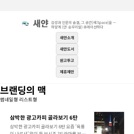
본문 바로가기
새얀
감성과 인문의 숨결, 그 공간[새:Space]을 —
하얗게 (얀: 순우리말) 큐레이션하다
새얀소개
새얀도서
원고투고
제휴제안
브랜딩의 맥
썸네일형
리스트형
삼박한 광고카피 골라보기 6탄
삼박한 광고카피 골라보기 6탄 요즘 '육룡
이 나르샤' 많이 들 보시죠 ?드라마를 보셨