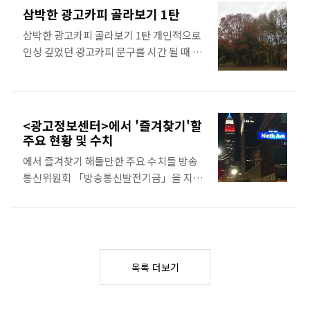
예쁘장한 외모가 여전히 국보급 여배우다웠
팅 시리즈 3탄 준비해봅니다.^^ 광고주 | 브
삼박한 광고카피 골라보기 1탄
답니다. ^^ 말해 뭣하나요....송중기 씨는 참
랜드 : TVCF 카피문구 1. 한화그룹 | 한화 :
삼박한 광고카피 골라보기 1탄 개인적으로
무슨 역할을 해도....멋지시군요. 제복이 이
차가운 겨울이 춥지 않은 이유 2. 현대그룹 |
인상 깊었던 광고카피 문구를 시간 될 때 마
리 잘 어울릴 수 있을까...보다가 감탄 또 감
현대그룹 : 빨리 가는 것만이 앞서가는 것
다 정리해서 올려볼까 합니다 . 이번 포스팅
탄 했습지요.:)무튼 당분간 푹 빠질 드라마
만..
은 과 업종에서 10 개를 추려봅니다 . 광고주
를 만나 참 반가웠네요. 아...간만에 수...다
| 브랜드: TVCF 카피문구 1. 삼성전자 | 지
가 길었습니다. ^^최근 시작한 포스팅 시리
펠: 할머니가 담그시던 김치가 (엄마의 김치
즈인데요. 바로 개인적으로 인상 깊었던 광
<광고정보센터>에서 '즐겨찾기'할
가 되고 시간이 흘러 나의 김치가 되고 김치
주요 현황 및 수치
고카피 문구를 시간 될 때 마다 정리해서 올
는, 딸과 엄마의 합작품) 2. 코웨이 | 코웨이:
려드려 보는 건데요. 오늘은 삼박한 광고카
에서 즐겨찾기 해둘만한 주요 수치들 방송
집이라는 지구에는 사계절과 밤과 낮이 있
피 시리즈 2탄, 비루하지만 추려봤습니다.
통신위원회 「방송통신발전기금」을 지원
고 3. 롤렉스코리아 | 우리은행: 세상 그 어
광고주 | 브랜..
받아 구축, 운영되고 있는 에서 즐겨찾기 해
떤 사전에도 (우리가 하는 일을 완벽하게 표
둘만한 주요 수치들 좌표 정리해봅니다. 광
현하는 단어는 없습니다) 4. 캐논코리아컨
고계동향 2016년 1,2월호 다운로드 좌
슈머이미징 | 캐논EOS7500: 엄마에게는
표:http://www.adic.or.kr/lit/journal/getJournal.do?
찍고 싶은 사진이 있다. 5. 위니아만도 | 프
sourceUkey=1 업종별 4대 매체(TV, 라디
라우드: 하나이면서도 다섯 개인 냉장고는
목록 더보기
오, 신문, 잡지) 광고비 현황 좌
광고주 | 브랜드: TVCF 카피문구 6. 동서..
표:http://www.adic.or.kr/stat/main/getStats.do?